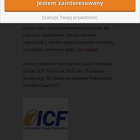
Rocka, której celem jest stosowanie w praktyce
zarządzania odkryć nauki o mózgu. Ta dziedzina
Szanuję Twoją prywatność.
jest moją pasją, czego wyrazem jest stworzenie
przeze mnie i prowadzenie wielu programów dla
coachów, menedżerów, liderów, trenerów,
nauczycieli z zakresu wykorzystywania tej wiedzy
w praktyce zawodowej (patrz:
Co oferuję
).
Jestem członkiem International Coach Federation
Global i ICF Polska od 2010 roku. Posiadam
akredytację ICF Global na poziomie Professional
Certified Coach PCC.