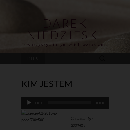
DAREK
NIEDZIESKI
Towarzyszyć innym w ich wzrastaniu
MENU
KIM JESTEM
Odtwarzacz
00:00
00:00
plików
dźwiękowych
Chciałem byś
dobrym i