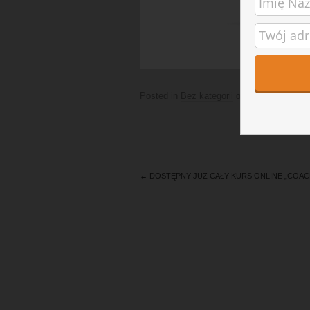
Posted in
Bez kategorii
on
10/09/2017
.
←
DOSTĘPNY JUŻ CAŁY KURS ONLINE „COA