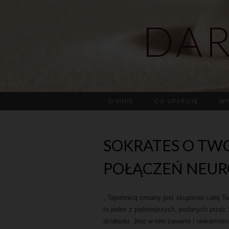
DAR
O MNIE
CO OFERUJĘ
WY
SOKRATES O TW
POŁĄCZEŃ NEU
„ Tajemnicą zmiany jest skupienie całej Tw
to jeden z piękniejszych, podanych prze
działaniu. Jest w nim zawarte i niekarmien