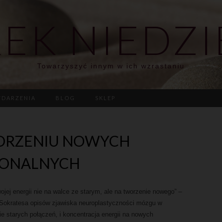
EK NIEDZI
Towarzyszyć innym w ich wzrastaniu
DARZENIA
BLOG
SKLEP
ORZENIU NOWYCH
RONALNYCH
ojej energii nie na walce ze starym, ale na tworzenie nowego” –
z Sokratesa opisów zjawiska neuroplastyczności mózgu w
ie starych połączeń, i koncentracja energii na nowych