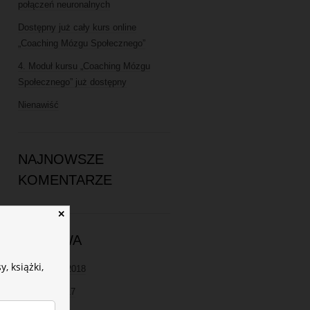
połączeń neuronalnych
Dostępny już cały kurs online
„Coaching Mózgu Społecznego”
4. Moduł kursu „Coaching Mózgu
Społecznego” już dostępny
Nienawiść
NAJNOWSZE
KOMENTARZE
✕
ARCHIWA
, książki,
październik 2018
wrzesień 2017