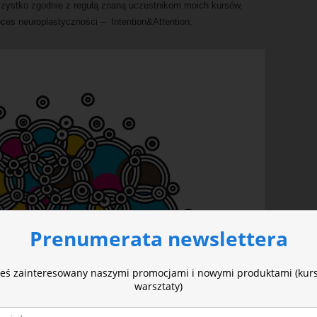
szystko zgodnie z regułą znaną uczestnikom moich kursów,
es neuroplastyczności – Intention&Attention.
Prenumerata newslettera
steś zainteresowany naszymi promocjami i nowymi produktami (kursy
warsztaty)