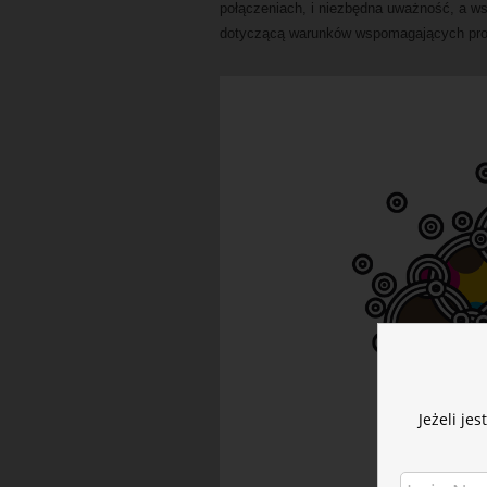
połączeniach, i niezbędna uważność, a w
dotyczącą warunków wspomagających proc
Jeżeli je