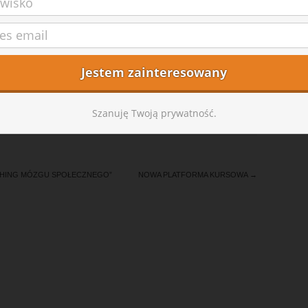
Szanuję Twoją prywatność.
CHING MÓZGU SPOŁECZNEGO”
NOWA PLATFORMA KURSOWA
→