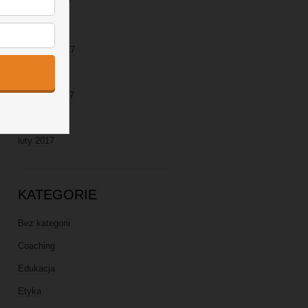
sierpień 2017
lipiec 2017
czerwiec 2017
maj 2017
kwiecień 2017
marzec 2017
luty 2017
KATEGORIE
Bez kategorii
Coaching
Edukacja
Etyka